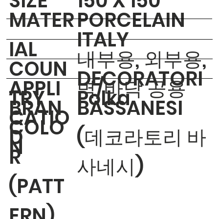
​SIZE
150 X 150
MATER
PORCELAIN
ITALY
IAL
내부용, 외부용,
COUN
DECORATORI
APPLI
벽/바닥 공용
TRY
Polka
BRAN
BASSANESI
CATIO
COLO
D
(데코라토리 바
N
R
사네시)
(PATT
ERN)