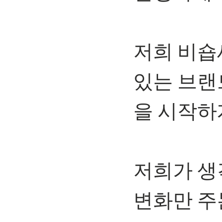
⠀
저희 비숍
있는 브랜
을 시작하
⠀
저희가 생
변화만 주