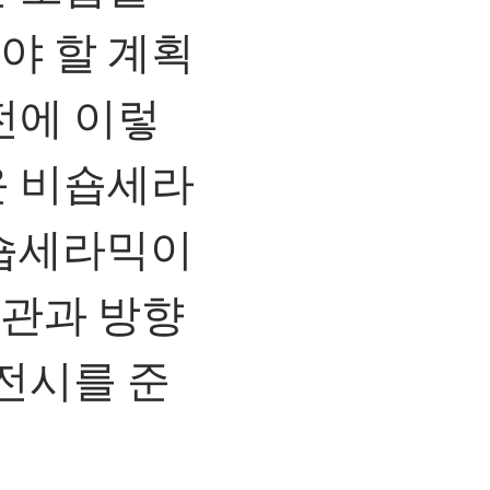
야 할 계획
전에 이렇
운 비숍세라
비숍세라믹이
관과 방향
전시를 준