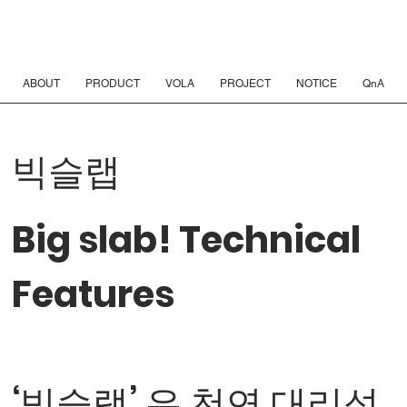
ABOUT
PRODUCT
VOLA
PROJECT
NOTICE
QnA
빅슬랩
Big slab! Technical
Features
‘빅슬랩’ 은 천연 대리석