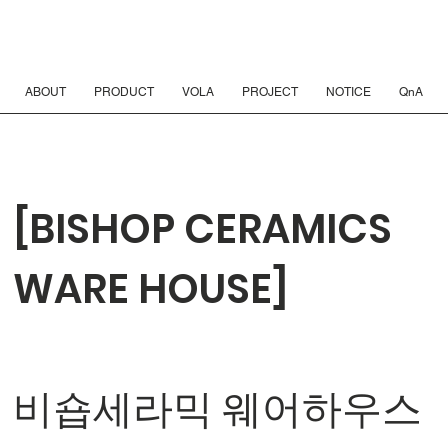
ABOUT
PRODUCT
VOLA
PROJECT
NOTICE
QnA
[BISHOP CERAMICS
WARE HOUSE]
⠀
비숍세라믹 웨어하우스